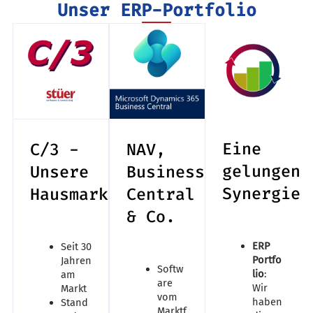
Unser ERP-Portfolio
Eine
C/3 -
NAV,
gelungene
Unsere
Business
Synergie
Hausmarke
Central
& Co.
ERP
Seit 30
Portfo
Jahren
Softw
lio
:
am
are
Wir
Markt
vom
haben
Stand
Marktf