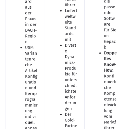
die
ard
ührer
passe
aus
Liefert
nde
der
weltw
Softw
Praxis
eite
are
in der
Stand
für Sie
DACH-
ards
im
Regio
mit
Gepäc
n
Divers
k
USP:
e
Doppe
Varian
Dyna
ltes
tenrei
mics-
Know-
che
Produ
How:
Artikel
kte für
Konti
Konfig
unters
nuierli
uratio
chiedl
che
n und
ichste
Komp
Kernp
Anfor
etenze
rogra
derun
ntwick
mmier
gen
lung
ung
Der
vom
indivi
Gold-
Marktf
duell
Partne
ührer
anpas