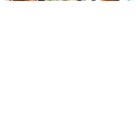
Unternehmen
Datenschutz
Support
Über
Datenschutzerklärung
Mo. – Fr.
uns
09:00 –
Privatsphäre-
17:00
Unsere
Einstellungen
Uhr
Partner
ändern