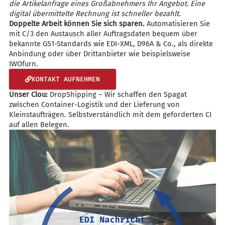
die Artikelanfrage eines Großabnehmers Ihr Angebot. Eine
u
s
n
n
e
digital übermittelte Rechnung ist schneller bezahlt.
n
a
u
z
a
g
t
n
u
r
Doppelte Arbeit können Sie sich sparen.
Automatisieren Sie
z
d
g
b
mit C/3 den Austausch aller Auftragsdaten bequem über
­
M
r
e
p
u
i
i
bekannte GS1-Standards wie EDI-XML, D96A & Co., als direkte
l
s
f
t
Anbindung oder über Drittanbieter wie beispielsweise
a
t
f
u
IWOfurn.
n
e
a
n
u
r
u
g
n
n
f
KONTAKT AUFNEHMEN
g
G
S
l
t
Unser Clou:
DropShipping – Wir schaffen den Spagat
a
a
zwischen Container-Logistik und der Lieferung von
t
m
t
m
Kleinstaufträgen. Selbstverständlich mit dem geforderten CI
s
d
auf allen Belegen.
t
a
e
t
l
e
l
n
u
n
g
e
n