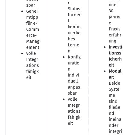
r-
und
sbar
Status
30-
Gehei
forder
jährig
mtipp
t
e
für e-
kontin
Praxis
Comm
uierlic
erfahr
erce-
hes
ung
Manag
Lerne
Investi
ement
n
tionss
volle
Konfig
icherh
Integr
uratio
eit
ations
n
Modul
fähigk
V
indivi
ar:
eit
duell
Beide
e
anpas
Syste
sbar
r
me
volle
sind
s
Integr
fließe
ations
a
nd
fähigk
ineina
n
eit
nder
integri