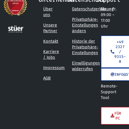
Über
Datenschutzerklärung
Mo. – Fr.
uns
09:00 –
Privatsphäre-
17:00
Unsere
Einstellungen
Uhr
Partner
ändern
Kontakt
Historie der
+49
2327
Privatsphäre-
Karriere
/
Einstellungen
9315-
/ Jobs
0
Einwilligungen
Impressum
widerrufen
INFO@S
AGB
Remote-
Support
Tool
FÜR
PC